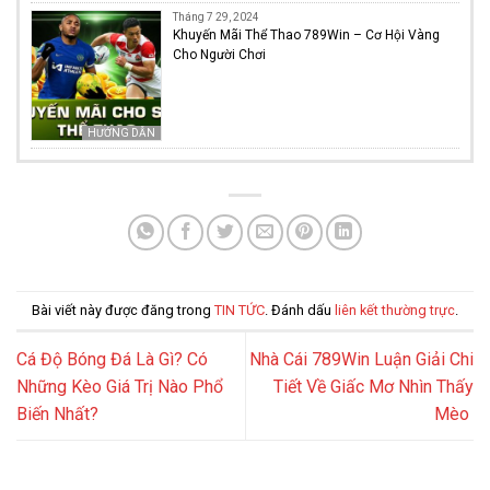
Tháng 7 29, 2024
Khuyến Mãi Thể Thao 789Win – Cơ Hội Vàng
Cho Người Chơi
HƯỚNG DẪN
Bài viết này được đăng trong
TIN TỨC
. Đánh dấu
liên kết thường trực
.
Cá Độ Bóng Đá Là Gì? Có
Nhà Cái 789Win Luận Giải Chi
Những Kèo Giá Trị Nào Phổ
Tiết Về Giấc Mơ Nhìn Thấy
Biến Nhất?
Mèo