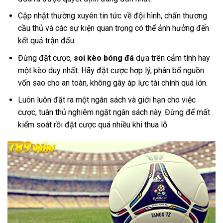
Cập nhật thường xuyên tin tức về đội hình, chấn thương
cầu thủ và các sự kiện quan trọng có thể ảnh hưởng đến
kết quả trận đấu.
Đừng đặt cược,
soi kèo bóng đá
dựa trên cảm tính hay
một kèo duy nhất. Hãy đặt cược hợp lý, phân bổ nguồn
vốn sao cho an toàn, không gây áp lực tài chính quá lớn.
Luôn luôn đặt ra một ngân sách và giới hạn cho việc
cược, tuân thủ nghiêm ngặt ngân sách này. Đừng để mất
kiểm soát rồi đặt cược quá nhiều khi thua lỗ.