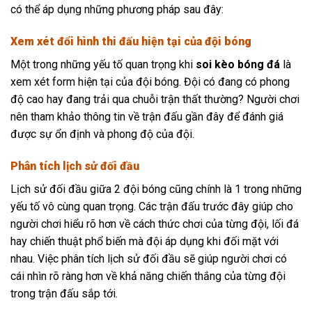
có thể áp dụng những phương pháp sau đây:
Xem xét đổi hình thi đấu hiện tại của đội bóng
Một trong những yếu tố quan trọng khi
soi kèo bóng đá
là
xem xét form hiện tại của đội bóng. Đội có đang có phong
độ cao hay đang trải qua chuỗi trận thất thường? Người chơi
nên tham khảo thông tin về trận đấu gần đây để đánh giá
được sự ổn định và phong độ của đội.
Phân tích lịch sử đối đầu
Lịch sử đối đầu giữa 2 đội bóng cũng chính là 1 trong những
yếu tố vô cùng quan trọng. Các trận đấu trước đây giúp cho
người chơi hiểu rõ hơn về cách thức chơi của từng đội, lối đá
hay chiến thuật phổ biến mà đội áp dụng khi đối mặt với
nhau. Việc phân tích lịch sử đối đầu sẽ giúp người chơi có
cái nhìn rõ ràng hơn về khả năng chiến thắng của từng đội
trong trận đấu sắp tới.