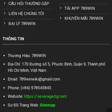
CÂU HỎI THƯỜNG GẶP
TẢI APP 789WIN
LIÊN HỆ CHÚNG TÔI
KHUYẾN MÃI 789WIN
ĐẠI LÝ 789WIN
THÔNG TIN
Thương Hiệu: 789WIN
Địa Chỉ: 170 Đường số 5, Phước Bình, Quận 9, Thành phố
Hồ Chí Minh, Việt Nam
Email:
789winwiki@gmail.com
Phone: (+84) 978545845
Website:
https://severaged.jp.net/
Sơ Đồ Trang Web:
Sitemap