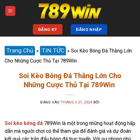
Bỏ
qua
nội
dung
ĐĂNG KÝ
ĐĂNG NHẬP
Trang Chủ
TIN TỨC
»
»
Soi Kèo Bóng Đá Thắng Lớn
Cho Những Cược Thủ Tại 789Win
Soi Kèo Bóng Đá Thắng Lớn Cho
Những Cược Thủ Tại 789Win
ĐĂNG VÀO
THÁNG 6 21, 2024
BỞI
Soi kèo bóng đá
789Win là một trong những hoạt động hấp
dẫn mà người chơi có thể tham gia để đánh giá và dự đoán
kết quả các trận đấu bóng đá trực tuyến. Với sự phong phú