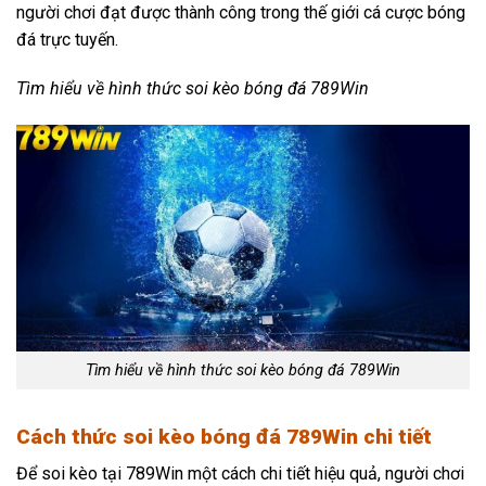
người chơi đạt được thành công trong thế giới cá cược bóng
đá trực tuyến.
Tìm hiểu về hình thức soi kèo bóng đá 789Win
Tìm hiểu về hình thức soi kèo bóng đá 789Win
Cách thức soi kèo bóng đá 789Win chi tiết
Để soi kèo tại 789Win một cách chi tiết hiệu quả, người chơi