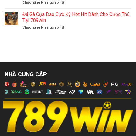
ở
Chức năng bình luận bị tắt
–
Tốt?
Hot
Đá
Loại
Đánh
Gà
Đá Gà Cựa Dao Cực Kỳ Hot Hit Dành Cho Cược Thủ
Hình
Con
Thomo
Cực
Tại 789win
Gì?
Loại
Hot
ở
Chức năng bình luận bị tắt
Hình
Cho
Đá
Cá
Bet
Gà
Cược
Thủ
Cựa
Hấp
Tại
Dao
Dẫn
789Win
Cực
Tại
Kỳ
Nhà
Hot
Cái
Hit
789win
NHÀ CUNG CẤP
Dành
Cho
Cược
Thủ
Tại
789win