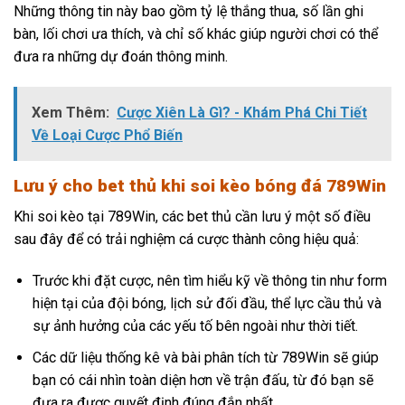
Những thông tin này bao gồm tỷ lệ thắng thua, số lần ghi
bàn, lối chơi ưa thích, và chỉ số khác giúp người chơi có thể
đưa ra những dự đoán thông minh.
Xem Thêm:
Cược Xiên Là Gì? - Khám Phá Chi Tiết
Về Loại Cược Phổ Biến
Lưu ý cho bet thủ khi soi kèo bóng đá 789Win
Khi soi kèo tại 789Win, các bet thủ cần lưu ý một số điều
sau đây để có trải nghiệm cá cược thành công hiệu quả:
Trước khi đặt cược, nên tìm hiểu kỹ về thông tin như form
hiện tại của đội bóng, lịch sử đối đầu, thể lực cầu thủ và
sự ảnh hưởng của các yếu tố bên ngoài như thời tiết.
Các dữ liệu thống kê và bài phân tích từ 789Win sẽ giúp
bạn có cái nhìn toàn diện hơn về trận đấu, từ đó bạn sẽ
đưa ra được quyết định đúng đắn nhất.