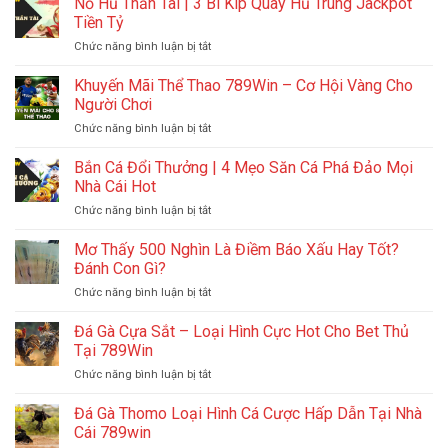
Nổ Hũ Thần Tài | 3 Bí Kíp Quay Hũ Trúng Jackpot
Cược
Lô
Game
Tiền Tỷ
Xiên
Siêu
ở
Chức năng bình luận bị tắt
3
Hot
Nổ
Thắng
Cho
Hũ
Khuyến Mãi Thể Thao 789Win – Cơ Hội Vàng Cho
Lớn
Bet
Thần
Cho
Người Chơi
Thủ
Tài
Cược
ở
Chức năng bình luận bị tắt
|
Thủ
Khuyến
3
Tại
Mãi
Bắn Cá Đổi Thưởng | 4 Mẹo Săn Cá Phá Đảo Mọi
Bí
Nhà
Thể
Kíp
Nhà Cái Hot
Cái
Thao
Quay
789Win
ở
Chức năng bình luận bị tắt
789Win
Hũ
Bắn
–
Trúng
Cá
Mơ Thấy 500 Nghìn Là Điềm Báo Xấu Hay Tốt?
Cơ
Jackpot
Đổi
Hội
Đánh Con Gì?
Tiền
Thưởng
Vàng
Tỷ
ở
Chức năng bình luận bị tắt
|
Cho
Mơ
4
Người
Thấy
Đá Gà Cựa Sắt – Loại Hình Cực Hot Cho Bet Thủ
Mẹo
Chơi
500
Săn
Tại 789Win
Nghìn
Cá
ở
Chức năng bình luận bị tắt
Là
Phá
Đá
Điềm
Đảo
Gà
Đá Gà Thomo Loại Hình Cá Cược Hấp Dẫn Tại Nhà
Báo
Mọi
Cựa
Xấu
Cái 789win
Nhà
Sắt
Hay
Cái