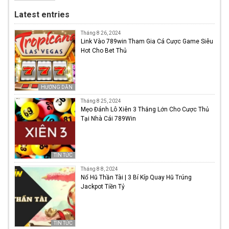
Latest entries
Tháng 8 26, 2024
Link Vào 789win Tham Gia Cá Cược Game Siêu
Hot Cho Bet Thủ
HƯỚNG DẪN
Tháng 8 25, 2024
Mẹo Đánh Lô Xiên 3 Thắng Lớn Cho Cược Thủ
Tại Nhà Cái 789Win
TIN TỨC
Tháng 8 8, 2024
Nổ Hũ Thần Tài | 3 Bí Kíp Quay Hũ Trúng
Jackpot Tiền Tỷ
TIN TỨC